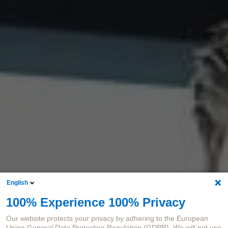
English
100% Experience 100% Privacy
Our website protects your privacy by adhering to the European
Union General Data Protection Regulation (GDPR). We will not use