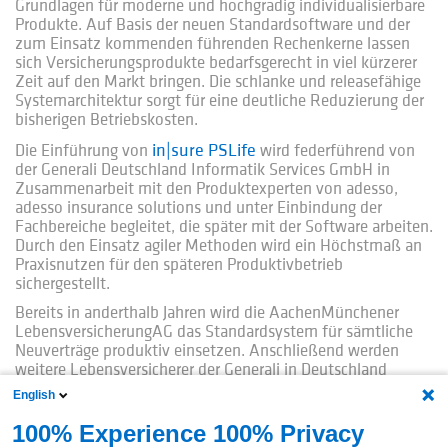
Grundlagen für moderne und hochgradig individualisierbare
Produkte. Auf Basis der neuen Standardsoftware und der
zum Einsatz kommenden führenden Rechenkerne lassen
sich Versicherungsprodukte bedarfsgerecht in viel kürzerer
Zeit auf den Markt bringen. Die schlanke und releasefähige
Systemarchitektur sorgt für eine deutliche Reduzierung der
bisherigen Betriebskosten.
in|sure PSLife
Die Einführung von
wird federführend von
der Generali Deutschland Informatik Services GmbH in
Zusammenarbeit mit den Produktexperten von adesso,
adesso insurance solutions und unter Einbindung der
Fachbereiche begleitet, die später mit der Software arbeiten.
Durch den Einsatz agiler Methoden wird ein Höchstmaß an
Praxisnutzen für den späteren Produktivbetrieb
sichergestellt.
Bereits in anderthalb Jahren wird die AachenMünchener
LebensversicherungAG das Standardsystem für sämtliche
Neuverträge produktiv einsetzen. Anschließend werden
weitere Lebensversicherer der Generali in Deutschland
sukzessive auf das neue System umgestellt. Schließlich wird
English
der gesamte Konzern einheitlich von einer der modernsten
Softwarearchitekturen im Lebensversicherungsbereich
100% Experience 100% Privacy
profitieren. Mit der Generali in Deutschland hat sich bereits