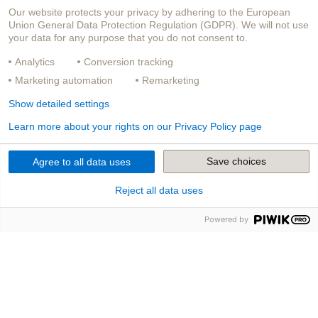
das sechste Unternehmen für in|sure PSLife entschieden.
Our website protects your privacy by adhering to the European
Union General Data Protection Regulation (GDPR). We will not use
Die neuerliche Beauftragung in Höhe eines zweistelligen
your data for any purpose that you do not consent to.
Millionenbetrags durch einen führenden
Versicherungskonzern unterstreicht die
Analytics
Conversion tracking
Wettbewerbsfähigkeit und technologische Reife der Lösung
ebenso wie ihre hervorragende Skalierbarkeit, selbst im
Marketing automation
Remarketing
Großkundenumfeld.
Show detailed settings
Neben der Standardsoftwarelösung für die
Learn more about your rights on our Privacy Policy page
Lebensversicherungssparte entwickelt adesso insurance
solutions derzeit im Rahmen der in|sure-Softwaresuite
weitere Produktkomponenten: Während das Produkt für die
Save choices
Agree to all data uses
Private Krankenversicherung bereits fertiggestellt ist, sollen
die Komponenten für die Sach- und Kfz-Versicherung in den
Reject all data uses
nächsten Jahren folgen und die Versicherungssuite für
Sparten- und Universalversicherungen komplettieren.
Powered by
DOWNLOAD PDF