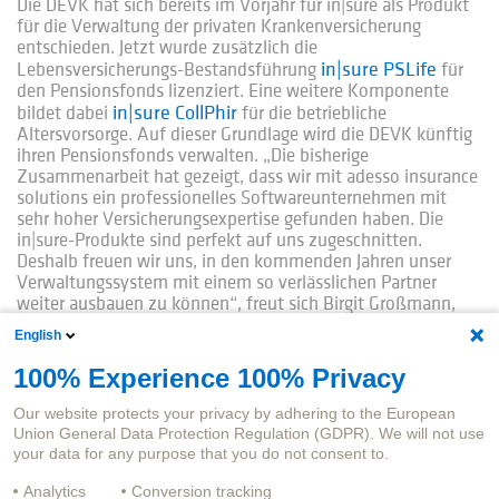
Die DEVK hat sich bereits im Vorjahr für in|sure als Produkt
für die Verwaltung der privaten Krankenversicherung
entschieden. Jetzt wurde zusätzlich die
in|sure PSLife
Lebensversicherungs-Bestandsführung
für
den Pensionsfonds lizenziert. Eine weitere Komponente
in|sure CollPhir
bildet dabei
für die betriebliche
Altersvorsorge. Auf dieser Grundlage wird die DEVK künftig
ihren Pensionsfonds verwalten. „Die bisherige
Zusammenarbeit hat gezeigt, dass wir mit adesso insurance
solutions ein professionelles Softwareunternehmen mit
sehr hoher Versicherungsexpertise gefunden haben. Die
in|sure-Produkte sind perfekt auf uns zugeschnitten.
Deshalb freuen wir uns, in den kommenden Jahren unser
Verwaltungssystem mit einem so verlässlichen Partner
weiter ausbauen zu können“, freut sich Birgit Großmann,
Mitglied des Vorstands der DEVK Pensionsfonds-AG.
English
Kostenersparnis, Entlastung der Mitarbeiter und besserer
100% Experience 100% Privacy
Service
in|sure PSLife
Das Produkt
unterstützt die
Our website protects your privacy by adhering to the European
Dunkelverarbeitung für alle Aufgabenbereiche. Der
Union General Data Protection Regulation (GDPR). We will not use
Sachbearbeiter kann alle Eingaben auf einer
your data for any purpose that you do not consent to.
systemübergreifenden Oberfläche in dem
in|sure CollPhir
Verwaltungssystem
erledigen, obwohl er
Analytics
Conversion tracking