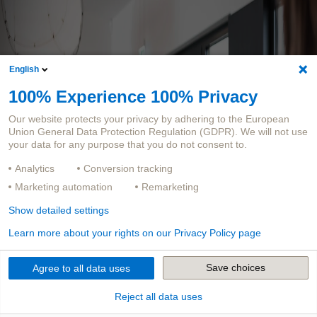
English
100% Experience 100% Privacy
Our website protects your privacy by adhering to the European
Union General Data Protection Regulation (GDPR). We will not use
your data for any purpose that you do not consent to.
Gerne veruschen wir Ihnen auch am Telefon zu helfen.
Analytics
Conversion tracking
Wir freuen uns auf Ihren Anruf.
Marketing automation
Remarketing
+49 231 7000-7000
Show detailed settings
Learn more about your rights on our Privacy Policy page
Save choices
Agree to all data uses
Reject all data uses