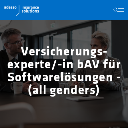
N
Versicherungs­
experte/-in bAV für
Software­lösungen ­
(all genders)