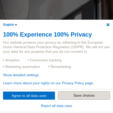
English
100% Experience 100% Privacy
Our website protects your privacy by adhering to the European
Union General Data Protection Regulation (GDPR). We will not use
your data for any purpose that you do not consent to.
Gerne veruschen wir Ihnen auch am Telefon zu helfen.
Analytics
Conversion tracking
Wir freuen uns auf Ihren Anruf.
Marketing automation
Remarketing
+49 231 7000-7000
Show detailed settings
Learn more about your rights on our Privacy Policy page
Save choices
Agree to all data uses
Reject all data uses