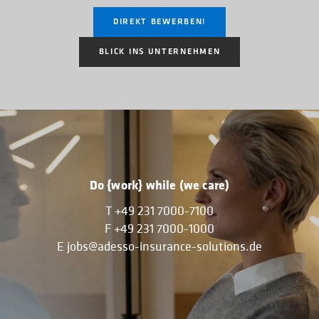
DIREKT BEWERBEN!
BLICK INS UNTERNEHMEN
Do {work} while (we care)
T
+49 231 7000-7100
F
+49 231 7000-1000
E
jobs@adesso-insurance-solutions.de