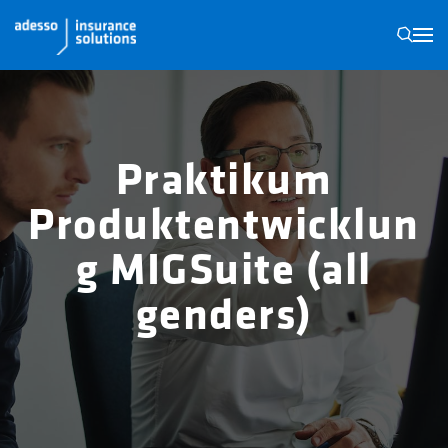
N
Praktikum
Produktentwicklun
g MIGSuite (all
genders)