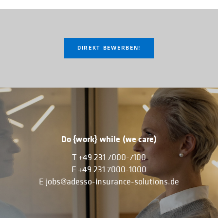
DIREKT BEWERBEN!
Do {work} while (we care)
T
+49 231 7000-7100
F
+49 231 7000-1000
E
jobs@adesso-insurance-solutions.de