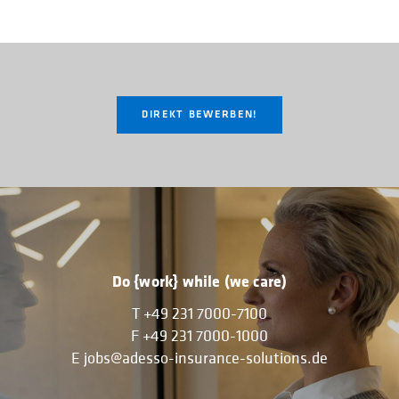
DIREKT BEWERBEN!
Do {work} while (we care)
T
+49 231 7000-7100
F
+49 231 7000-1000
E
jobs@adesso-insurance-solutions.de